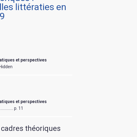
es littératies en
69
atiques et perspectives
 Hidden
atiques et perspectives
………….. p. 11
t cadres théoriques