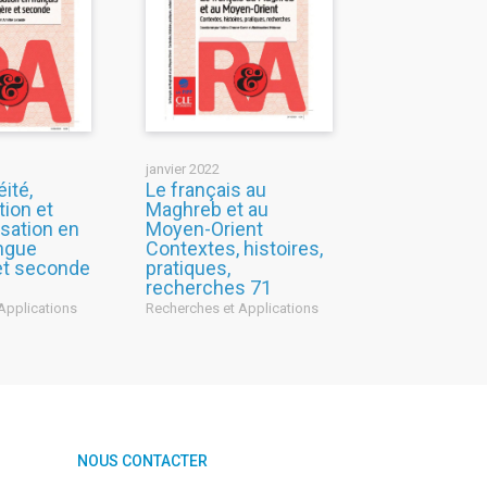
janvier 2022
ité,
Le français au
tion et
Maghreb et au
isation en
Moyen-Orient
angue
Contextes, histoires,
et seconde
pratiques,
recherches 71
Applications
Recherches et Applications
NOUS CONTACTER