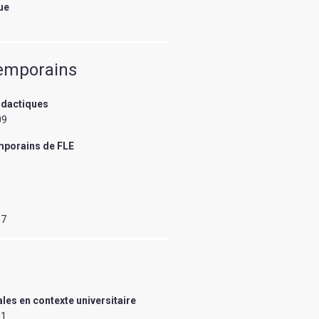
ue
4
ntemporains
idactiques
09
mporains de FLE
3
37
es en contexte universitaire
51