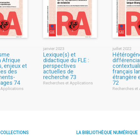
janvier 2023
juillet 2022
isme
Lexique(s) et
Hétérogéné
n Afrique
didactique du FLE :
différencia
, enjeux et
perspectives
contextual
ves des
actuelles de
français l
ments-
recherche 73
étrangère 
sages 74
72
Recherches et Applications
 Applications
Recherches et 
 COLLECTIONS
LA BIBLIOTHÈQUE NUMÉRIQUE