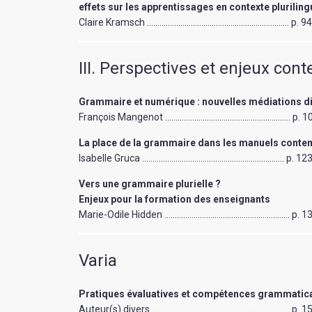
effets sur les apprentissages en contexte pluriling
Claire Kramsch ………………………………………………………….. p. 9
III. Perspectives et enjeux co
Grammaire et numérique : nouvelles médiations d
François Mangenot …………………………………………………… p. 1
La place de la grammaire dans les manuels conte
Isabelle Gruca ………………………………………………………….. p. 12
Vers une grammaire plurielle ?
Enjeux pour la formation des enseignants
Marie-Odile Hidden …………………………………………………… p. 1
Varia
Pratiques évaluatives et compétences grammatical
Auteur(s) divers ………………………………………………………… p. 1