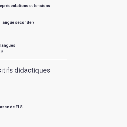
eprésentations et tensions
s langue seconde ?
5
 langues
49
sitifs didactiques
3
lasse de FLS