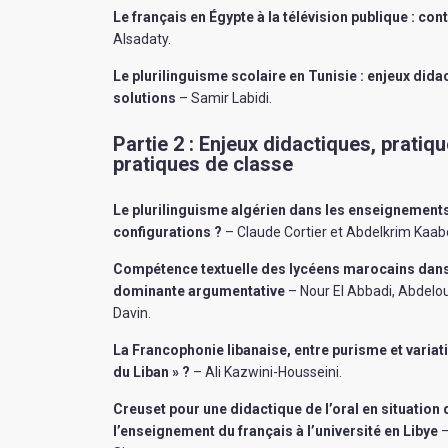
Le français en Égypte à la télévision publique : co
Alsadaty
.
Le plurilinguisme scolaire en Tunisie : enjeux did
solutions
– Samir Labidi
.
Partie 2 : Enjeux didactiques, pratiq
pratiques de classe
Le plurilinguisme algérien dans les enseignements 
configurations ?
– Claude Cortier et Abdelkrim Kaa
Compétence textuelle des lycéens marocains dans 
dominante argumentative
– Nour El Abbadi, Abdel
Davin
.
La Francophonie libanaise, entre purisme et variati
du Liban » ?
– Ali Kazwini-Housseini
.
Creuset pour une didactique de l’oral en situation
l’enseignement du français à l’université en Libye
–