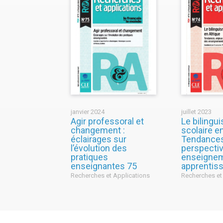
janvier 2024
juillet 2023
Agir professoral et
Le bilingu
changement :
scolaire e
éclairages sur
Tendances
l’évolution des
perspecti
pratiques
enseigne
enseignantes 75
apprentis
Recherches et Applications
Recherches et