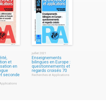
juillet 2021
ité,
Enseignements
tion et
bilingues en Europe :
isation en
questionnements et
angue
regards croisés 70
et seconde
Recherches et Applications
Applications