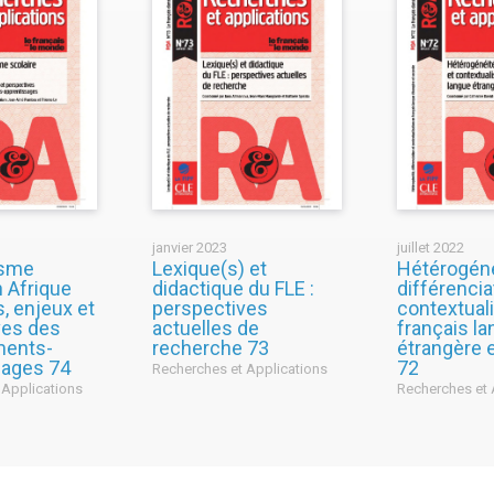
janvier 2023
juillet 2022
isme
Lexique(s) et
Hétérogéné
n Afrique
didactique du FLE :
différencia
, enjeux et
perspectives
contextual
ves des
actuelles de
français l
ments-
recherche 73
étrangère 
sages 74
72
Recherches et Applications
 Applications
Recherches et 