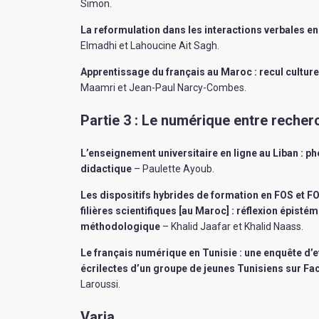
Simon
.
La reformulation dans les interactions verbales e
Elmadhi et Lahoucine Ait Sagh
.
Apprentissage du français au Maroc : recul culturel 
Maamri et Jean-Paul Narcy-Combes
.
Partie 3 : Le numérique entre recher
L’enseignement universitaire en ligne au Liban : p
didactique
– Paulette Ayoub
.
Les dispositifs hybrides de formation en FOS et F
filières scientifiques [au Maroc] : réflexion épisté
méthodologique
– Khalid Jaafar et Khalid Naass
.
Le français numérique en Tunisie : une enquête d’e
écrilectes d’un groupe de jeunes Tunisiens sur F
Laroussi
.
Varia