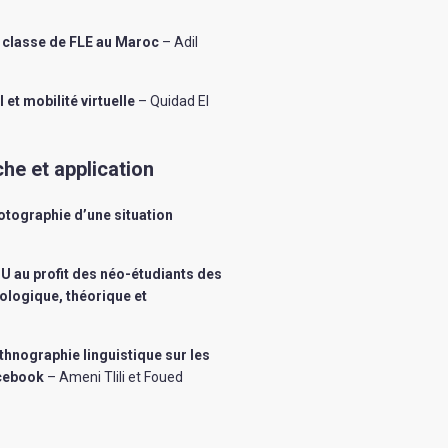
n classe de FLE au Maroc
– Adil
et mobilité virtuelle
– Quidad El
che et application
hotographie d’une situation
OU au profit des néo-étudiants des
mologique, théorique et
thnographie linguistique sur les
acebook
– Ameni Tlili et Foued