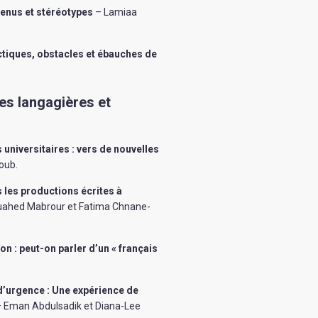
ntenus et stéréotypes
– Lamiaa
actiques, obstacles et ébauches de
ues langagières et
universitaires : vers de nouvelles
boub
.
les productions écrites à
ouahed Mabrour et Fatima Chnane-
on : peut-on parler d’un « français
 d’urgence : Une expérience de
 Eman Abdulsadik et Diana-Lee