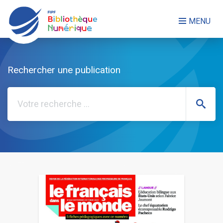
FERMER LE MENU
MENU
Rechercher une publication
NOS PUBLICATIONS
Rechercher
LES COLLECTIONS
QUI SOMMES-NOUS ?
Mon compte