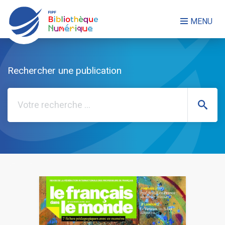
FERMER LE MENU
MENU
Rechercher une publication
NOS PUBLICATIONS
Rechercher
LES COLLECTIONS
QUI SOMMES-NOUS ?
Mon compte